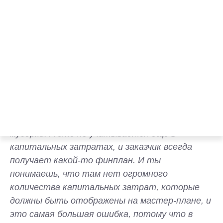
тратам. Разработка документа заказывается у
подрядчика
Вторая распространенная ошибка при мастер-
планировании, выделенная Жанной Кирой:
Вообще все забывают, что есть технические
зоны: хранение чистого белья, хранение
грязного белья, проживание персонала,
мусорки. А это не учитывается еще в
капитальных затратах, и заказчик всегда
получает какой-то финплан. И ты
понимаешь, что там нет огромного
количества капитальных затрат, которые
должны быть отображены на мастер-плане, и
это самая большая ошибка, потому что в