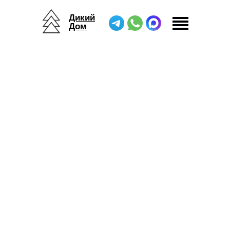
Дикий
Дом
Дикий Дом
/
Журнал
/
Как создать успешную концепцию глэмпинга или базы отдыха?
Как создать успешную концепцию
глэмпинга или базы отдыха?
07.05.2025