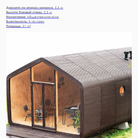
Диаметр по опорам каркаса:
5,5 м
Высота боковой стены:
2,5 м
Назначение:
общественная зона
Вместимость:
5 человек
Площадь:
21 м²