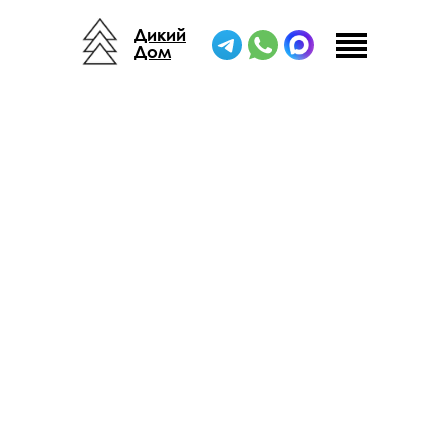
Дикий
Дом
Дикий Дом
/
Шатры для общественных зон
/
Пати Тент
/
Пати Тент К12х6