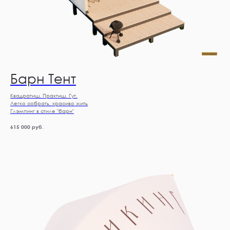
Барн Тент
Квадратиш. Практиш. Гут.
Легко собрать, красиво жить
Глэмпинг в стиле "барн"
615 000
руб.