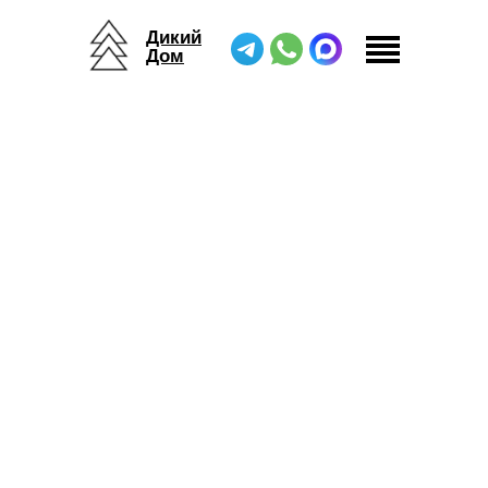
Дикий
Дом
Дикий Дом
/
Беседка
/
Беседка Хоровод Тент
Хоровод Тент —
когда шорты
превращаются в
брюки
Один тент — бесконечное количество
сценариев. Съемные стены позволяют за
считанные минуты адаптировать
пространство под любую вашу задачу,
создавая именно ту атмосферу, которая
нужна здесь и сейчас. Это не просто тент, это
конструктор для вашего бизнеса и отдыха.