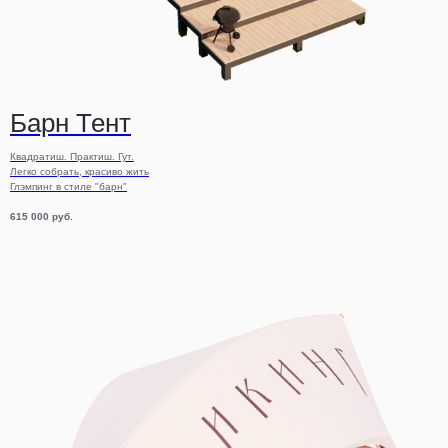
Барн Тент
Квадратиш. Практиш. Гут.
Легко собрать, красиво жить
Глэмпинг в стиле "барн"
615 000
руб.