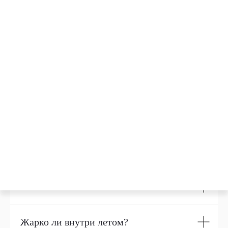
Детали
Как собирать палатку сафари?
Сезонность
Жарко ли внутри летом?