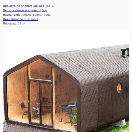
Диаметр по опорам каркаса:
5,5 м
Высота боковой стены:
2,5 м
Назначение:
общественная зона
Вместимость:
5 человек
Площадь:
21 м²