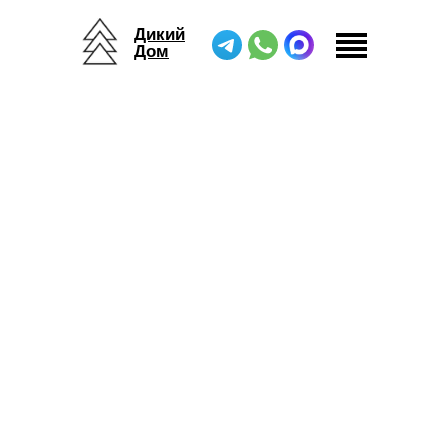
Дикий
Дом
Дикий Дом
/
Жилые модули
/
Сафари Тент 2.0 К6х4, П6х4