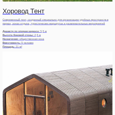
Хоровод Тент
Современный тент, созданный специально для организации удобных пространств в
парках, зонах отдыха, туристических маршрутах и развлекательных мероприятий
Диаметр по опорам каркаса:
5,5 м
Высота боковой стены:
2,5 м
Назначение:
общественная зона
Вместимость:
5 человек
Площадь:
21 м²