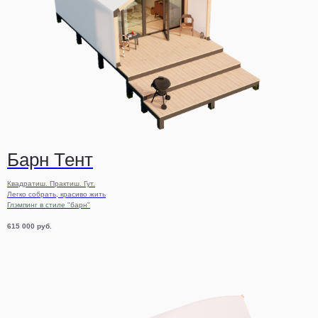
Барн Тент
Квадратиш. Практиш. Гут.
Легко собрать, красиво жить
Глэмпинг в стиле "барн"
615 000
руб.