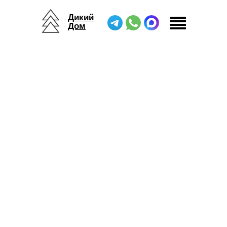
Дикий
Дом
Дикий Дом
/
Жилые модули
/
Сафари Тент 2.0 К4х4, П4х4