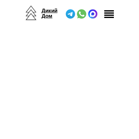
Дикий
Дом
Дикий Дом
/
Жилые модули
/
Фэмели Тент
/
Фэмели Тент К12х6, П10x6