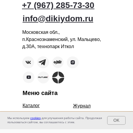
+7 (967) 285-73-30
info@dikiydom.ru
Московская обл.,
п.Краснознаменский, ул. Мальцево,
д.30А, технопарк Иткол
Меню сайта
Каталог
Журнал
Контакты
Услуги
ОТВЕТЬ НА ВОПРОСЫ И ПОЛУЧИ ЧЕК-ЛИСТ
Мы используем
cookies
для улучшения работы сайта. Продолжая
OK
«Проверь свою землю»
пользоваться сайтом, вы соглашаетесь с этим.
Отзывы
Проекты