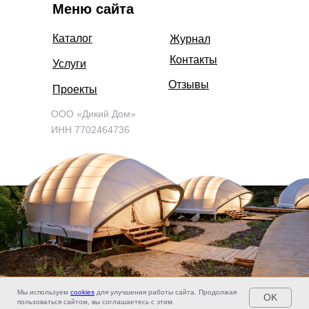
Меню сайта
Каталог
Журнал
Контакты
Услуги
Отзывы
Проекты
ООО «Дикий Дом»
ИНН 7702464736
ОТВЕТЬ НА ВОПРОСЫ И ПОЛУЧИ ЧЕК-ЛИСТ
Мы используем
cookies
для улучшения работы сайта. Продолжая
OK
«Проверь свою землю»
пользоваться сайтом, вы соглашаетесь с этим.