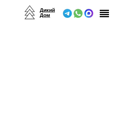
Дикий
Дом
Дикий Дом
/
Вакансии
/
Директор швейного производства
Вакансия
директор
швейного
производства
в “Дикий Дом”