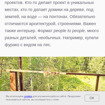
проектов. Кто-то делает проект в уникальных
местах, кто-то делает домики на дереве, под
землей, на воде — на понтонах. Обязательно
отличаются архитектурой, строениями. Важен
также интерьер. Формат
people to people
, много
разных деталей, необычных. Например, купели
фурако с видом на лес.
ОТВЕТЬ НА ВОПРОСЫ И ПОЛУЧИ ЧЕК-ЛИСТ
Мы используем
cookies
для улучшения работы сайта. Продолжая
OK
«Проверь свою землю»
пользоваться сайтом, вы соглашаетесь с этим.