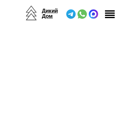
Дикий
Дом
Дикий Дом
/
Журнал
/
Жанна Кира в гостях на радио MAXIMUM
Жанна в гостях у «Утреннего Шоу»
на Радио MAXIMUM