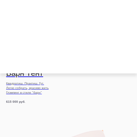
Барн Тент
Квадратиш. Практиш. Гут.
Легко собрать, красиво жить
Глэмпинг в стиле "барн"
615 000
руб.