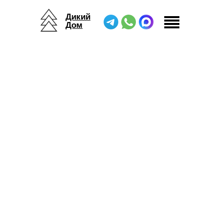
Дикий
Дом
Дикий Дом
/
Модульные дома
/
Модель Н412