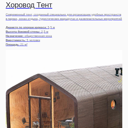
Хоровод Тент
Современный тент, созданный специально для организации удобных пространств
в парках, зонах отдыха, туристических маршрутах и развлекательных мероприятий
Диаметр по опорам каркаса:
5,5 м
Высота боковой стены:
2,5 м
Назначение:
общественная зона
Вместимость:
5 человек
Площадь:
21 м²