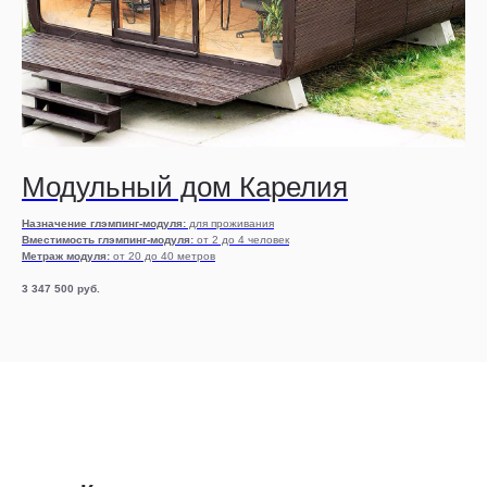
Модульный дом Карелия
Назначение глэмпинг-модуля:
для проживания
Вместимость глэмпинг-модуля:
от 2 до 4 человек
Метраж модуля:
от 20 до 40 метров
3 347 500
руб.