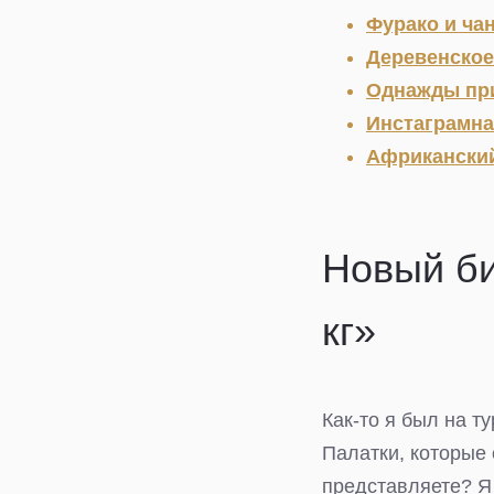
Фурако и ч
Деревенское
Однажды при
Инстаграмна
Африкански
Новый би
кг»
Как-то я был на т
Палатки, которые с
представляете? Я 