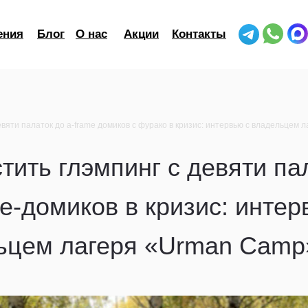
ения
Блог
О нас
Акции
Контакты
девяти палаток до a-frame домиков с фурако в кризис: интервью с владельцем
стить глэмпинг с девяти па
me-домиков в кризис: инте
ьцем лагеря «Urman Camp