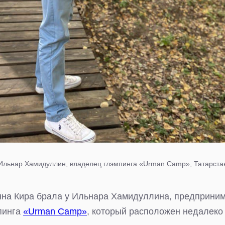
Ильнар Хамидуллин, владелец глэмпинга «Urman Camp», Татарста
на Кира брала у Ильнара Хамидуллина, предприни
пинга
«Urman Camp»
, который расположен недалеко 