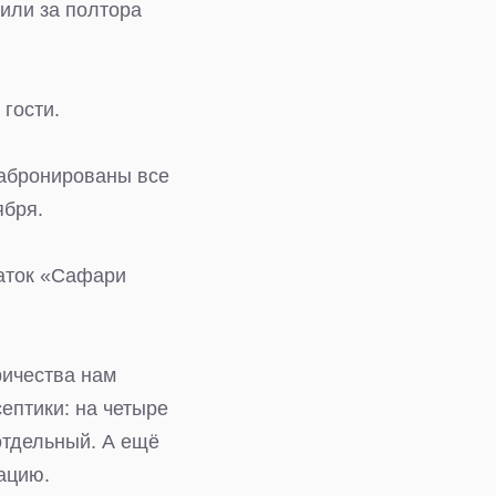
оили за полтора
 гости.
забронированы все
ября.
латок «Сафари
ричества нам
ептики: на четыре
отдельный. А ещё
ацию.