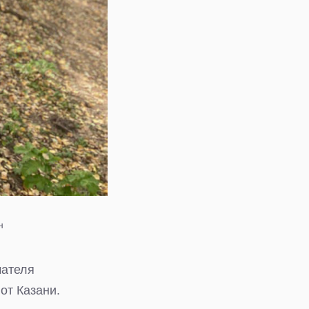
н
мателя
от Казани.