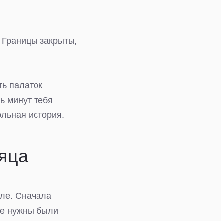
. Границы закрыты,
ть палаток
ь минут тебя
ольная история.
сяца
юле. Сначала
ые нужны были