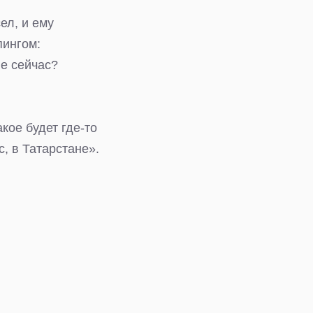
ел, и ему
пингом:
не сейчас?
кое будет где-то
с, в Татарстане».