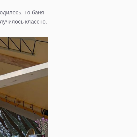
одилось. То баня
олучилось классно.