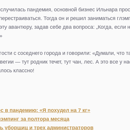
а случилась пандемия, основной бизнес Ильнара прос
перестраиваться. Тогда он и решил заниматься глэм
эту авантюру, задав себе два вопроса: „Когда, если 
»
ости с соседнего города и говорили: «Думали, что та
гии — тут родник течет, тут чан, лес. А это все у на
илось классно!
с в пандемию: «Я похудел на 7 кг»
лэмпинг за полтора месяца
ь уборщиц и трех администраторов