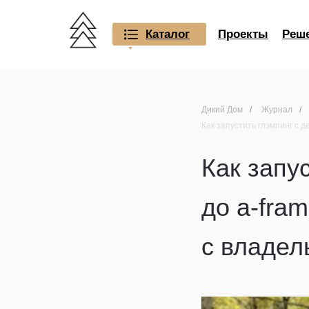
Каталог
Проекты
Реш
Дикий Дом
/
Журнал
/
Как запустить глэмпинг с 
Как запу
до a-fra
с владел