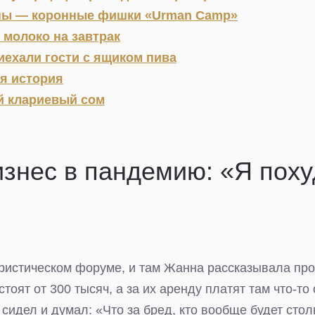
аны — коронные фишки «Urman Camp»
 молоко на завтрак
ехали гости с ящиком пива
я история
й клариевый сом
знес в пандемию: «Я поху
уристическом форуме, и там Жанна рассказывала про 
тоят от 300 тысяч, а за их аренду платят там что-то 
сидел и думал: «Что за бред, кто вообще будет стол