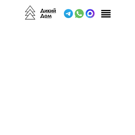
Дикий
Дом
Решения для бань и SPA
Возможность масштабирования
Прочный каркас из дерева и металла