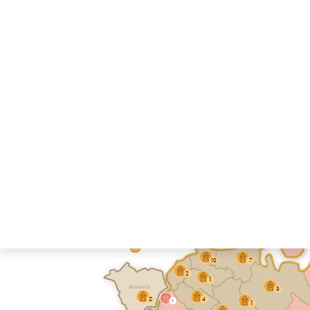
продуктами по всей
России и за рубежом
Посмотреть все проекты
Двигайте влево/вправо, чтобы увидеть всю карту
1
6
10
7
2
1
3
2
4
1