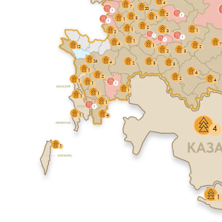
4
7
20
2
1
3
1
2
1
1
3
2
1
4
7
1
12
2
2
3
26
4
2
3
3
1
4
2
2
4
1
1
1
1
1
1
1
4
4
1
1