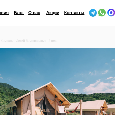
ения
Блог
О нас
Акции
Контакты
Компания Дикий Дом празднует 2 года!