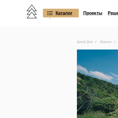
Каталог
Проекты
Реш
Дикий Дом
/
Журнал
/