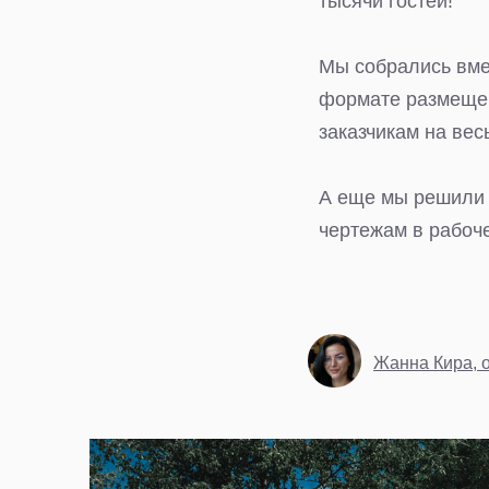
тысячи гостей!
Мы собрались вме
формате размещен
заказчикам на вес
А еще мы решили 
чертежам в рабоче
Жанна Кира, 