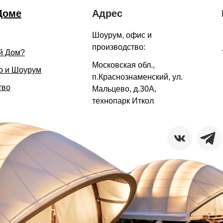
Доме
Адрес
Шоурум, офис и
производство:
й Дом?
Московская обл.,
о и Шоурум
п.Краснознаменский, ул.
тво
Мальцево, д.30А,
технопарк Иткол