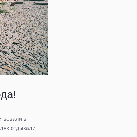
да!
ствовали в
улях отдыхали