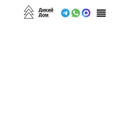
Дикий
Дом
Дикий Дом
/
Журнал
/
Как организовать круглогодичный глэмпинг. Рекомендации от «Дикого
Дома»
Как организовать круглогодичный
глэмпинг
Рекомендации от «Дикого Дома»
Круглогодичные проекты глэмпинга становятся
все более популярными у туристов. Например,
глэмпинг «Ново-Окатово» в Тверской области
принимает гостей в любое время года. В