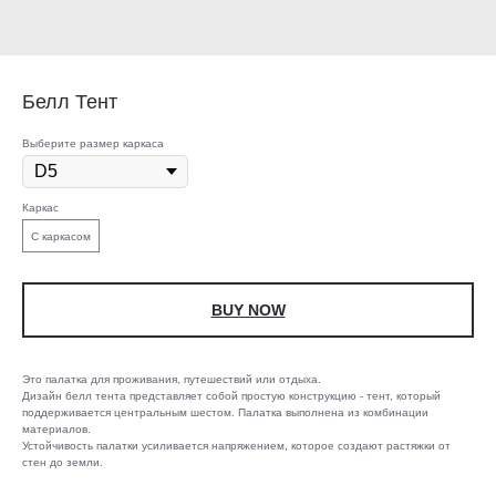
Белл Тент
Выберите размер каркаса
Каркас
С каркасом
BUY NOW
Это палатка для проживания, путешествий или отдыха.
Дизайн белл тента представляет собой простую конструкцию - тент, который
поддерживается центральным шестом. Палатка выполнена из комбинации
материалов.
Устойчивость палатки усиливается напряжением, которое создают растяжки от
стен до земли.