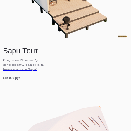
Барн Тент
Квадратиш. Практиш. Гут.
Легко собрать, красиво жить
Глэмпинг в стиле "барн"
615 000
руб.