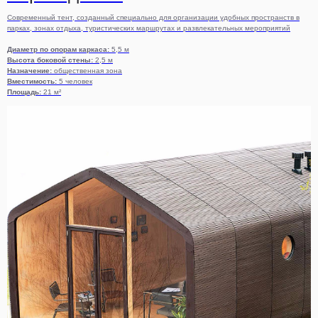
Современный тент, созданный специально для организации удобных пространств в
парках, зонах отдыха, туристических маршрутах и развлекательных мероприятий
Диаметр по опорам каркаса:
5,5 м
Высота боковой стены:
2,5 м
Назначение:
общественная зона
Вместимость:
5 человек
Площадь:
21 м²