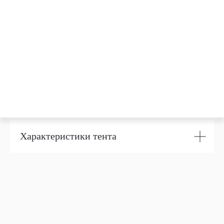
Как собирать?
Сколько существует видов данного
модуля?
Для каких целей можно применять
Хобби Тент?
Характеристики тента