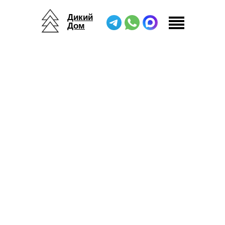
Дикий
Дом
Дикий Дом
/
Беседки
/
Хобби Тент
/
Хобби Тент К6х4