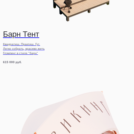
Барн Тент
Квадратиш. Практиш. Гут.
Легко собрать, красиво жить
Глэмпинг в стиле "барн"
615 000
руб.