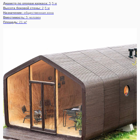
Диаметр по опорам каркаса:
5,5 м
Высота боковой стены:
2,5 м
Назначение:
общественная зона
Вместимость:
5 человек
Площадь:
21 м²