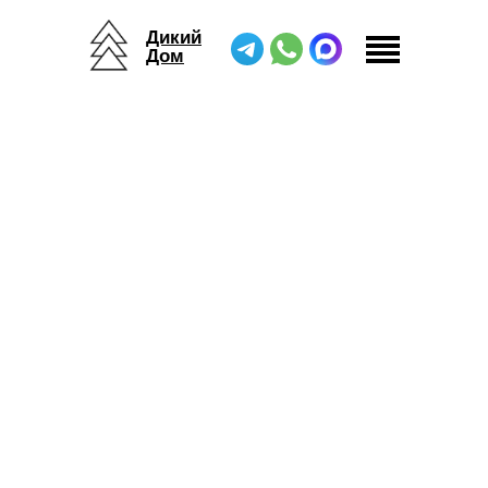
Дикий
Дом
Дикий Дом
/
Беседки
/
Беседка Хоровод Тент
/
Модуль Хоровод Тент S8